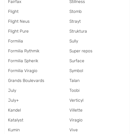
Fairfax
Stillness
Flight
Stomb
Flight Neus
Strayt
Flight Pure
Struktura
Formilia
Sully
Formilia Rythmik
Super repos
Formilia Spherik
Surface
Formilia Viragio
Symbol
Grands Boulevards
Talan
July
Toobi
July+
Verticyl
Kandel
Villette
Katalyst
Viragio
Kumin
Vive