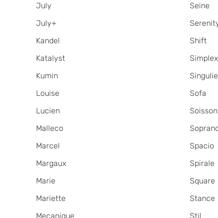
July
Seine
July+
Serenit
Kandel
Shift
Katalyst
Simple
Kumin
Singulie
Louise
Sofa
Lucien
Soisson
Malleco
Sopran
Marcel
Spacio
Margaux
Spirale
Marie
Square
Mariette
Stance
Mecanique
Stil