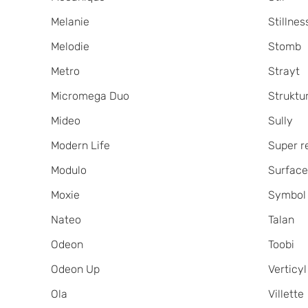
Melanie
Stillnes
Melodie
Stomb
Metro
Strayt
Micromega Duo
Struktu
Mideo
Sully
Modern Life
Super r
Modulo
Surfac
Moxie
Symbol
Nateo
Talan
Odeon
Toobi
Odeon Up
Verticyl
Ola
Villette