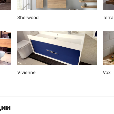
Sherwood
Terr
Vivienne
Vox
ции