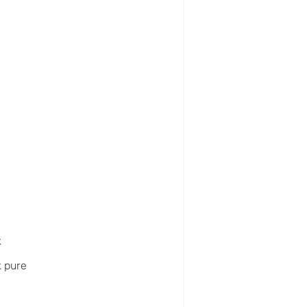
l
k
 pure