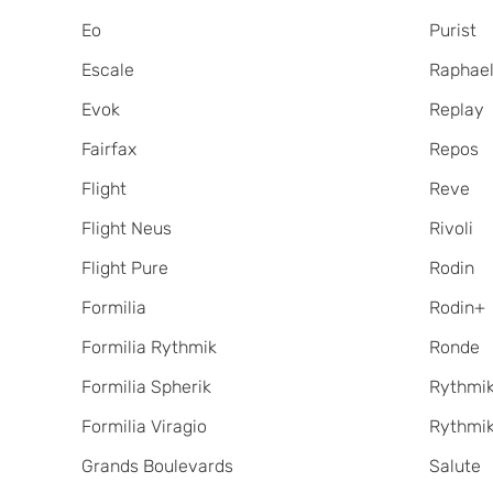
Eo
Purist
Escale
Raphae
Evok
Replay
Fairfax
Repos
Flight
Reve
Flight Neus
Rivoli
Flight Pure
Rodin
Formilia
Rodin+
Formilia Rythmik
Ronde
Formilia Spherik
Rythmi
Formilia Viragio
Rythmik
Grands Boulevards
Salute