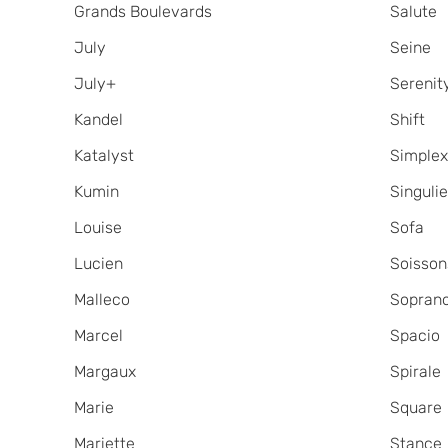
Grands Boulevards
Salute
July
Seine
July+
Serenit
Kandel
Shift
Katalyst
Simple
Kumin
Singulie
Louise
Sofa
Lucien
Soisson
Malleco
Sopran
Marcel
Spacio
Margaux
Spirale
Marie
Square
Mariette
Stance