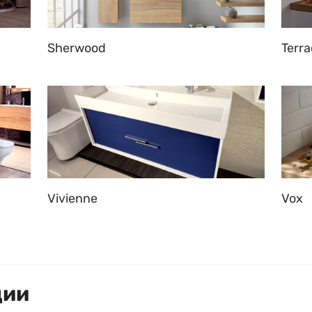
Sherwood
Terr
Vivienne
Vox
ции