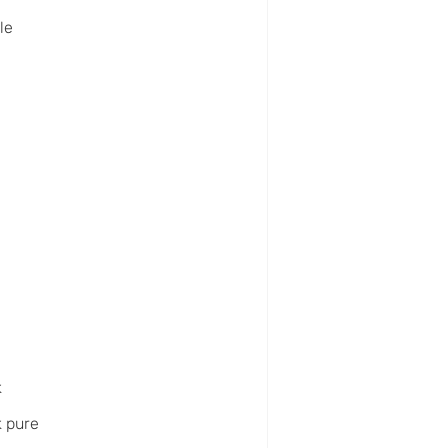
le
l
k
 pure