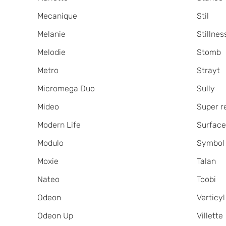
Mecanique
Stil
Melanie
Stillnes
Melodie
Stomb
Metro
Strayt
Micromega Duo
Sully
Mideo
Super r
Modern Life
Surfac
Modulo
Symbol
Moxie
Talan
Nateo
Toobi
Odeon
Verticyl
Odeon Up
Villette