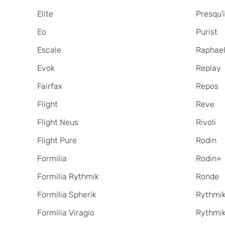
Elite
Presqu'i
Eo
Purist
Escale
Raphae
Evok
Replay
Fairfax
Repos
Flight
Reve
Flight Neus
Rivoli
Flight Pure
Rodin
Formilia
Rodin+
Formilia Rythmik
Ronde
Formilia Spherik
Rythmi
Formilia Viragio
Rythmik