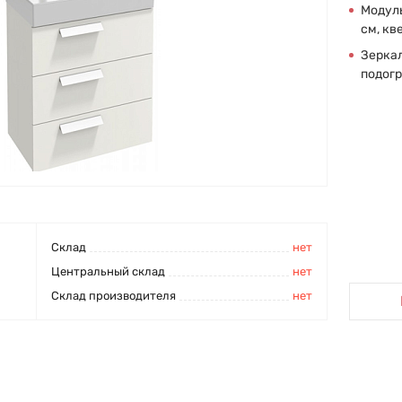
Модуль
см, кв
Зеркал
подогр
Cклад
нет
Центральный склад
нет
Склад производителя
нет