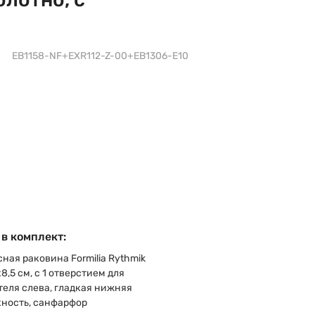
EB1158-NF+EXR112-Z-00+EB1306-E10
 в комплект:
ная раковина Formilia Rythmik
8,5 см, с 1 отверстием для
еля слева, гладкая нижняя
хность, санфарфор