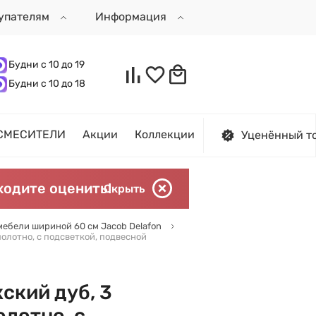
упателям
Информация
Будни с 10 до 19
Будни с 10 до 18
СМЕСИТЕЛИ
Акции
Коллекции
Уценённый т
ходите оценить!
Скрыть
ебели шириной 60 см Jacob Delafon
полотно, с подсветкой, подвесной
ский дуб, 3
олотно, с