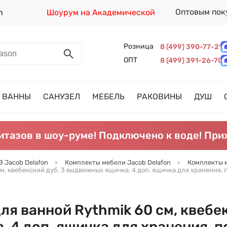
Оптовым пок
n
Шоурум на Академической
Розница
8 (499) 390-77-21
ОПТ
8 (499) 391-26-70
ВАННЫ
САНУЗЕЛ
МЕБЕЛЬ
РАКОВИНЫ
ДУШ
итазов в шоу-руме! Подключено к воде! При
 Jacob Delafon
Комплекты мебели Jacob Delafon
Комплекты м
, квебекский дуб, 3 выдвижных ящичка, 4 доп. ящичка для хранения, 
я ванной Rythmik 60 см, квебек
 4 доп. ящичка для хранения, п