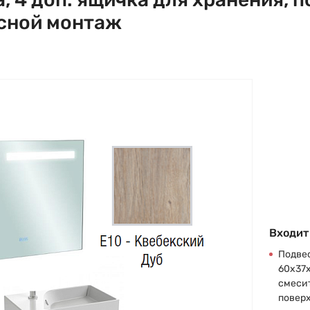
есной монтаж
Входит
Подвес
60х37х
смесит
повер