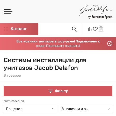
Каталог
Все новинки унитазов в шоу-руме! Подключено к
воде! Приходите оценить!
Системы инсталляции для
унитазов Jacob Delafon
8 товаров
Фильтр
СОРТИРОВАТЬ ПО
По цене ↑
В наличии и заказ свыше 15 дн