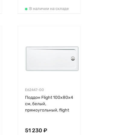
В наличии на складе
E62447-00
Поддон Flight 100х80х4
см, белый,
прямоугольный, flight
51 230 ₽