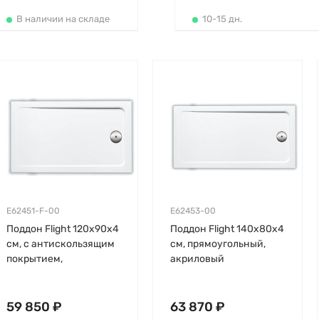
В наличии на складе
10-15 дн.
E62451-F-00
E62453-00
Поддон Flight 120х90х4
Поддон Flight 140х80х4
см, с антискользящим
см, прямоугольный,
покрытием,
акриловый
прямоугольный,
прямоугольный, flight
59 850 ₽
63 870 ₽