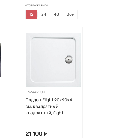
ОТОБРАЖАТЬ ПО
12
24
48
Все
E62442-00
Поддон Flight 90х90х4
см, квадратный,
квадратный, flight
21 100 ₽