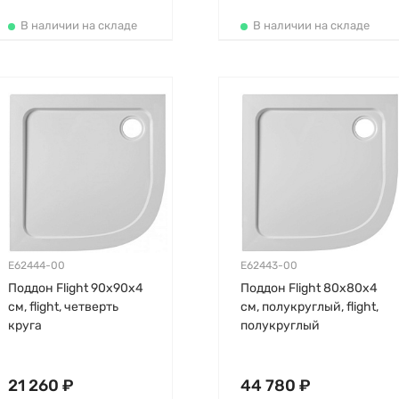
В наличии на складе
В наличии на складе
E62444-00
E62443-00
Поддон Flight 90х90х4
Поддон Flight 80х80х4
см, flight, четверть
см, полукруглый, flight,
круга
полукруглый
21 260 ₽
44 780 ₽