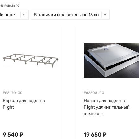
РТИРОВАТЬ ПО
По цене ↑
В наличии и заказ свыше 15 дн
E62470-00
E62508-00
Каркас для поддона
Ножки для поддона
Flight
Flight удлинительный
комплект
9 540 ₽
19 650 ₽