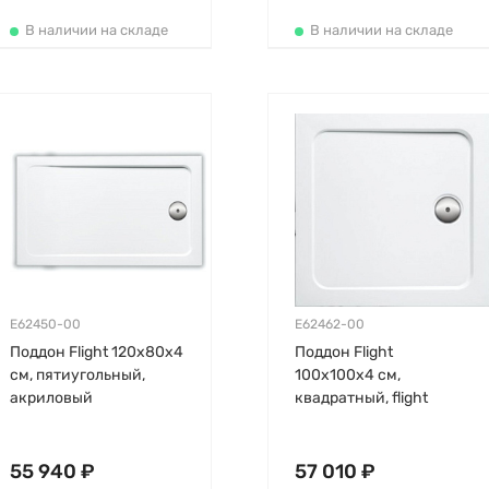
В наличии на складе
В наличии на складе
E62450-00
E62462-00
Поддон Flight 120х80х4
Поддон Flight
см, пятиугольный,
100х100х4 см,
акриловый
квадратный, flight
55 940 ₽
57 010 ₽