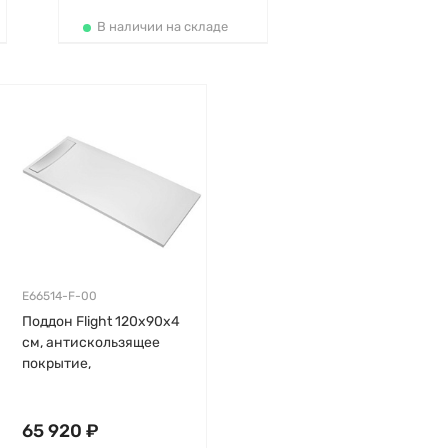
В наличии на складе
E66514-F-00
Поддон Flight 120х90х4
см, антискользящее
покрытие,
прямоугольный, flight
65 920 ₽